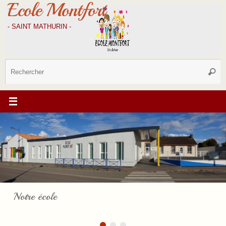
Ecole Montfort
Passer
au
contenu
- SAINT MATHURIN -
R
Reche
p
:
Notre école