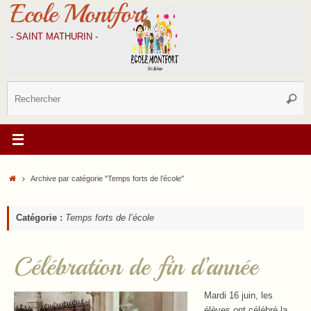
Ecole Montfort
Passer
au
contenu
- SAINT MATHURIN -
R
Reche
p
:
Accueil
Archive par catégorie "Temps forts de l’école"
Catégorie :
Temps forts de l’école
Célébration de fin d’année
Mardi 16 juin, les
élèves ont célébré la