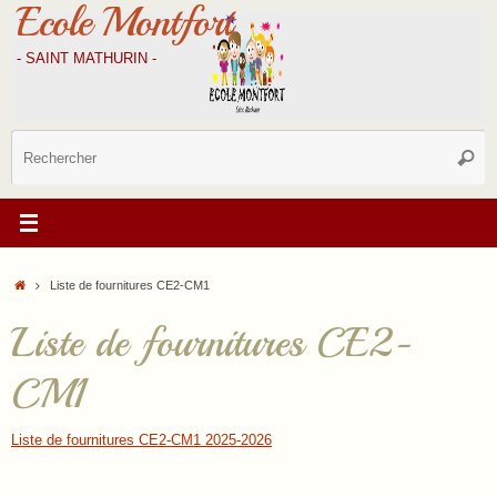
Ecole Montfort
Passer
au
contenu
- SAINT MATHURIN -
R
Reche
p
:
Accueil
Liste de fournitures CE2-CM1
Liste de fournitures CE2-
CM1
Liste de fournitures CE2-CM1 2025-2026