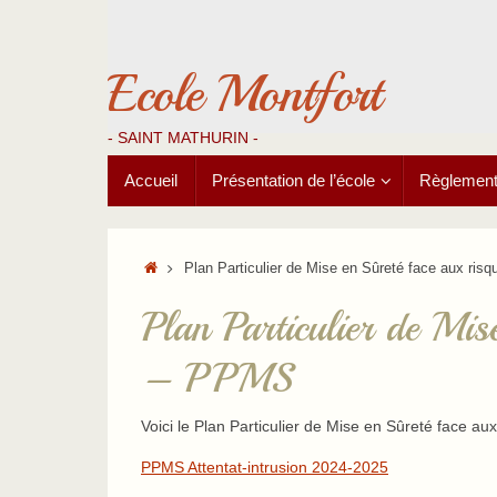
Passer
au
contenu
Ecole Montfort
- SAINT MATHURIN -
Passer
Accueil
Présentation de l’école
Règlements
au
contenu
Accueil
Plan Particulier de Mise en Sûreté face aux ri
Plan Particulier de Mis
– PPMS
Voici le Plan Particulier de Mise en Sûreté face a
PPMS Attentat-intrusion 2024-2025