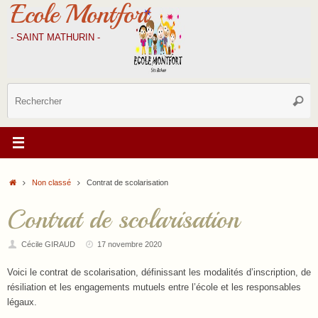
Ecole Montfort
Passer
au
contenu
- SAINT MATHURIN -
R
Reche
p
:
Accueil
Non classé
Contrat de scolarisation
Contrat de scolarisation
Cécile GIRAUD
17 novembre 2020
Voici le contrat de scolarisation, définissant les modalités d’inscription, de
résiliation et les engagements mutuels entre l’école et les responsables
légaux.