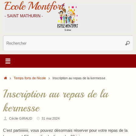
Ecole Montfort
Passer
au
contenu
- SAINT MATHURIN -
R
Reche
p
:
Accueil
Temps forts de l'école
Inscription au repas de la kermesse
Inscription au repas de la
kermesse
Cécile GIRAUD
31 mai 2024
C’est partiiiiiiiii, vous pouvez désormais réserver pour votre repas de la