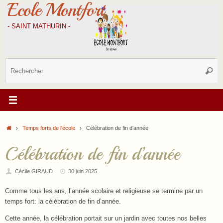
Ecole Montfort
Passer
au
contenu
- SAINT MATHURIN -
R
Reche
p
:
Accueil
Temps forts de l'école
Célébration de fin d’année
Célébration de fin d’année
Cécile GIRAUD
30 juin 2025
Comme tous les ans, l’année scolaire et religieuse se termine par un
temps fort: la célébration de fin d’année.
Cette année, la célébration portait sur un jardin avec toutes nos belles