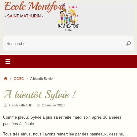
Ecole Montfort
Passer
au
contenu
- SAINT MATHURIN -
R
Reche
p
:
Accueil
OGEC
A bientôt Sylvie !
A bientôt Sylvie !
Cécile GIRAUD
28 janvier 2026
Comme prévu, Sylvie a pris sa retraite mardi soir, après 16 années
passées à l’école.
Tous très émus, nous l’avons remerciée par des panneaux, dessins, ..