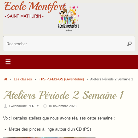
Ecole Montfort
Passer
au
contenu
- SAINT MATHURIN -
R
Reche
p
:
Accueil
Les classes
TPS-PS-MS-GS (Gwendoline)
Ateliers Période 2 Semaine 1
Ateliers Période 2 Semaine 1
Gwendoline PEREY
10 novembre 2023
Voici certains ateliers que nous avons réalisés cette semaine :
Mettre des pinces à linge autour d’un CD (PS)