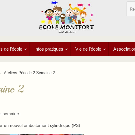
 de l’école
Infos pratiques
Vie de l’école
Associatio
Ateliers Période 2 Semaine 2
aine 2
te semaine :
er un nouvel emboitement cylindrique (PS)