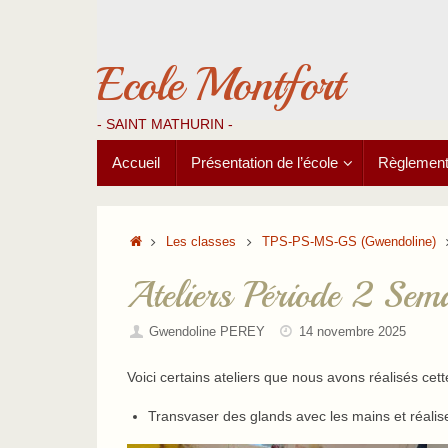
Passer
au
contenu
Ecole Montfort
- SAINT MATHURIN -
Passer
Accueil
Présentation de l’école
Règlements
au
contenu
Accueil
Les classes
TPS-PS-MS-GS (Gwendoline)
Ateliers Période 2 Sem
Gwendoline PEREY
14 novembre 2025
Voici certains ateliers que nous avons réalisés cet
Transvaser des glands avec les mains et réalis