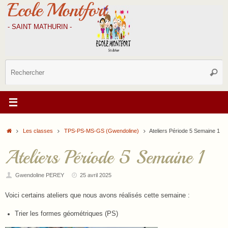
Ecole Montfort
Passer
au
contenu
- SAINT MATHURIN -
R
Reche
p
:
Accueil
Les classes
TPS-PS-MS-GS (Gwendoline)
Ateliers Période 5 Semaine 1
Ateliers Période 5 Semaine 1
Gwendoline PEREY
25 avril 2025
Voici certains ateliers que nous avons réalisés cette semaine :
Trier les formes géométriques (PS)