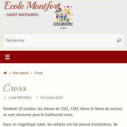
Ecole Montfort
Passer
au
contenu
- SAINT MATHURIN -
R
Reche
p
:
Accueil
Non classé
Cross
Cross
Lucile MICHEAU
19 octobre 2024
Vendredi 18 octobre, les élèves de CM1, CM2, 6ème et 5ème du secteur
se sont retrouvés pour le traditionnel cross.
Sous un magnifique soleil, les enfants ont fait preuve d’endurance, de