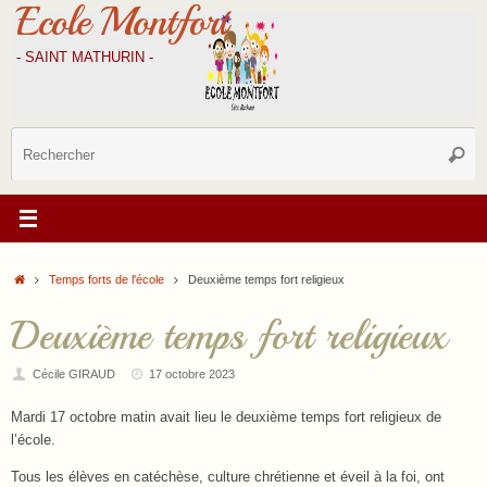
Ecole Montfort
Passer
au
contenu
- SAINT MATHURIN -
R
Reche
p
:
Accueil
Temps forts de l'école
Deuxième temps fort religieux
Deuxième temps fort religieux
Cécile GIRAUD
17 octobre 2023
Mardi 17 octobre matin avait lieu le deuxième temps fort religieux de
l’école.
Tous les élèves en catéchèse, culture chrétienne et éveil à la foi, ont