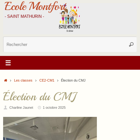
Ecole Montfort
Passer
au
contenu
- SAINT MATHURIN -
R
Reche
p
:
Accueil
Les classes
CE2-CM1
Élection du CMJ
Élection du CMJ
Charline Jaunet
1 octobre 2025