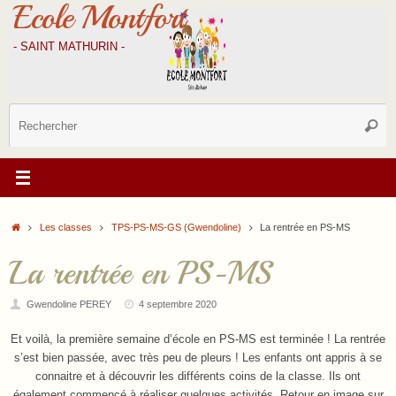
Ecole Montfort
Passer
au
contenu
- SAINT MATHURIN -
R
Reche
p
:
Accueil
Les classes
TPS-PS-MS-GS (Gwendoline)
La rentrée en PS-MS
La rentrée en PS-MS
Gwendoline PEREY
4 septembre 2020
Et voilà, la première semaine d’école en PS-MS est terminée ! La rentrée
s’est bien passée, avec très peu de pleurs ! Les enfants ont appris à se
connaitre et à découvrir les différents coins de la classe. Ils ont
également commencé à réaliser quelques activités. Retour en image sur