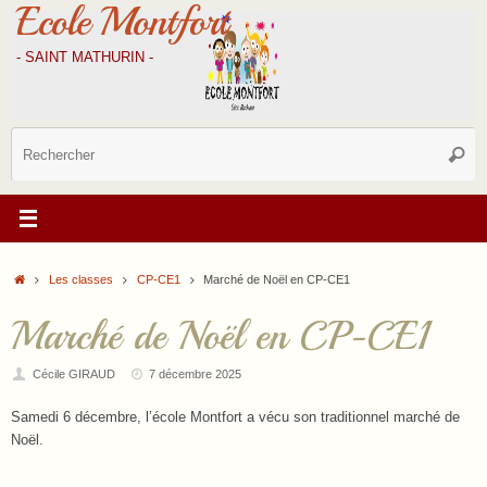
Ecole Montfort
Passer
au
contenu
- SAINT MATHURIN -
R
Reche
p
:
Accueil
Les classes
CP-CE1
Marché de Noël en CP-CE1
Marché de Noël en CP-CE1
Cécile GIRAUD
7 décembre 2025
Samedi 6 décembre, l’école Montfort a vécu son traditionnel marché de
Noël.