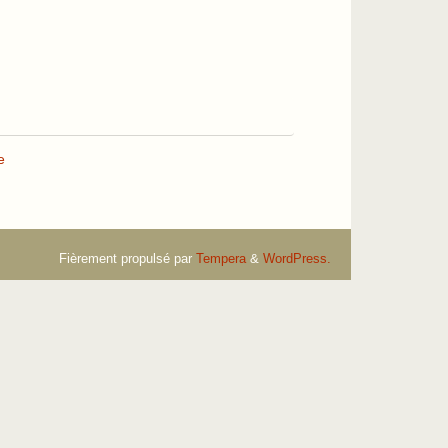
e
Fièrement propulsé par
Tempera
&
WordPress.