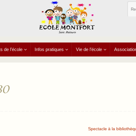
 de l’école
Infos pratiques
Vie de l’école
Associatio
h30
Spectacle à la bibliothè