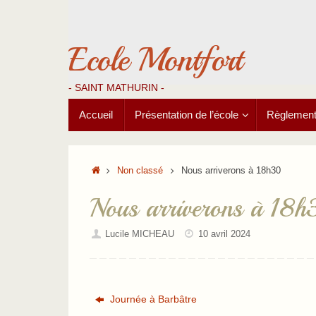
Passer
au
contenu
Ecole Montfort
- SAINT MATHURIN -
Passer
Accueil
Présentation de l’école
Règlements
au
contenu
Accueil
Non classé
Nous arriverons à 18h30
Nous arriverons à 18
Lucile MICHEAU
10 avril 2024
Journée à Barbâtre