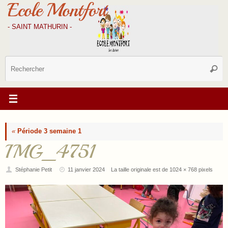
Ecole Montfort
Passer
au
contenu
- SAINT MATHURIN -
R
Reche
p
:
«
Période 3 semaine 1
IMG_4751
Stéphanie Petit
11 janvier 2024
La taille originale est de
1024 × 768
pixels