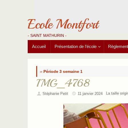
Passer
au
contenu
Ecole Montfort
- SAINT MATHURIN -
Passer
Accueil
Présentation de l’école
Règlements
au
contenu
«
Période 3 semaine 1
IMG_4768
La taille orig
Stéphanie Petit
11 janvier 2024