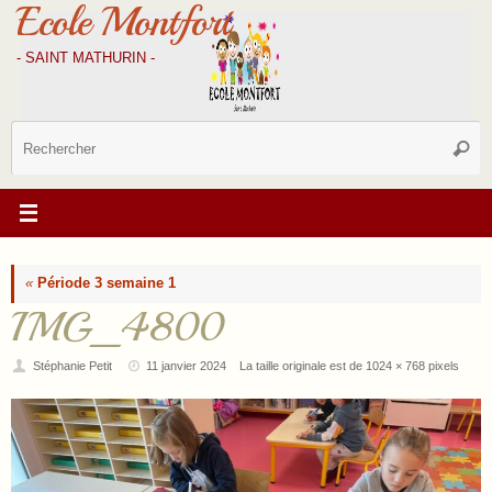
Ecole Montfort
Passer
au
contenu
- SAINT MATHURIN -
R
Reche
p
:
«
Période 3 semaine 1
IMG_4800
Stéphanie Petit
11 janvier 2024
La taille originale est de
1024 × 768
pixels