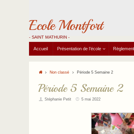
Passer
au
contenu
Ecole Montfort
- SAINT MATHURIN -
Passer
Accueil
Présentation de l’école
Règlements
au
contenu
Accueil
Non classé
Période 5 Semaine 2
Période 5 Semaine 2
Stéphanie Petit
5 mai 2022