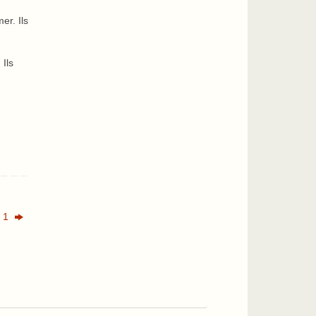
er. Ils
 Ils
e 1