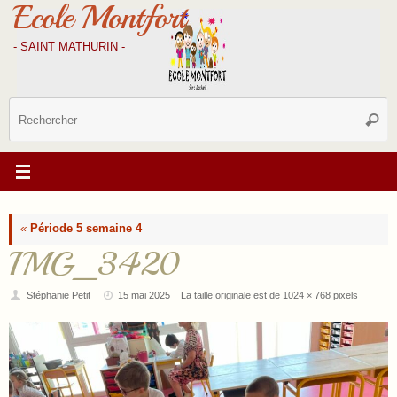
Ecole Montfort
Passer
au
contenu
- SAINT MATHURIN -
R
Reche
p
:
«
Période 5 semaine 4
IMG_3420
Stéphanie Petit
15 mai 2025
La taille originale est de
1024 × 768
pixels