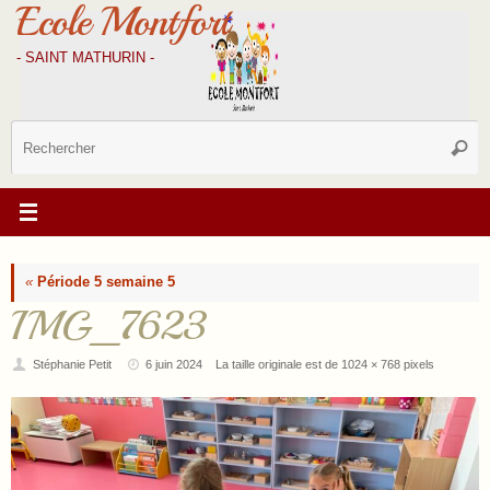
Ecole Montfort
Passer
au
contenu
- SAINT MATHURIN -
R
Reche
p
:
«
Période 5 semaine 5
IMG_7623
Stéphanie Petit
6 juin 2024
La taille originale est de
1024 × 768
pixels