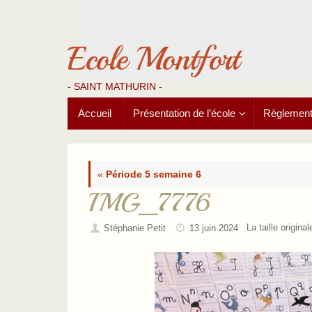
Passer
au
contenu
Ecole Montfort
- SAINT MATHURIN -
Passer
Accueil
Présentation de l’école
Règlements
au
contenu
«
Période 5 semaine 6
IMG_7776
La taille origina
Stéphanie Petit
13 juin 2024