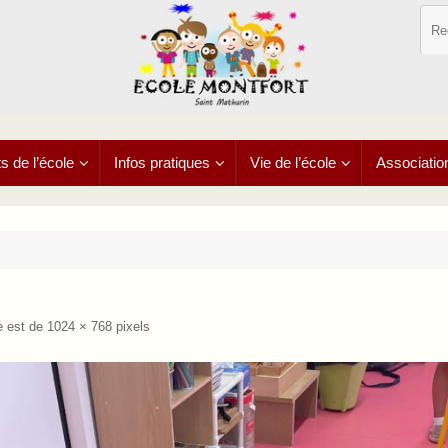
 de l’école
Infos pratiques
Vie de l’école
Associatio
le est de
1024 × 768
pixels