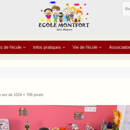
 de l’école
Infos pratiques
Vie de l’école
Associatio
le est de
1024 × 768
pixels