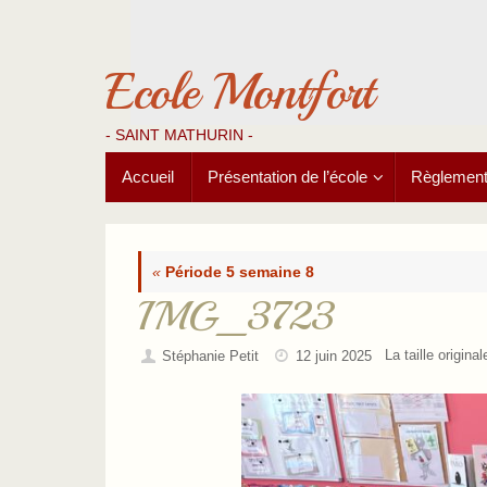
Passer
au
contenu
Ecole Montfort
- SAINT MATHURIN -
Passer
Accueil
Présentation de l’école
Règlements
au
contenu
«
Période 5 semaine 8
IMG_3723
La taille origina
Stéphanie Petit
12 juin 2025