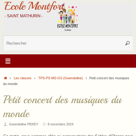
Ecole Montfort
Passer
au
contenu
- SAINT MATHURIN -
R
Reche
p
:
Accueil
Les classes
TPS-PS-MS-GS (Gwendoline)
Petit concert des musiques
du monde
Petit concert des musiques du
monde
Gwendoline PEREY
8 novembre 2024