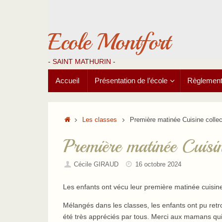
Passer
au
contenu
Ecole Montfort
- SAINT MATHURIN -
Passer
Accueil
Présentation de l’école
Règlements
au
contenu
Accueil
Les classes
Première matinée Cuisine collec
Première matinée Cuisine
Cécile GIRAUD
16 octobre 2024
Les enfants ont vécu leur première matinée cuisine 
Mélangés dans les classes, les enfants ont pu retr
été très appréciés par tous. Merci aux mamans q