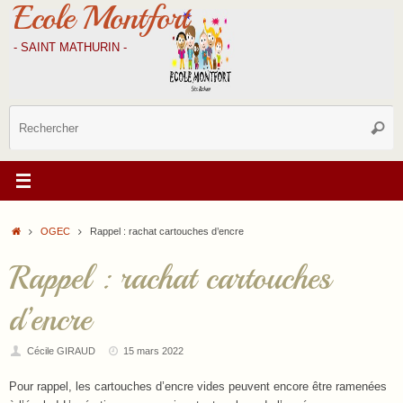
Ecole Montfort
Passer
au
contenu
- SAINT MATHURIN -
R
Reche
p
:
Accueil
OGEC
Rappel : rachat cartouches d’encre
Rappel : rachat cartouches
d’encre
Cécile GIRAUD
15 mars 2022
Pour rappel, les cartouches d’encre vides peuvent encore être ramenées