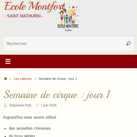
Ecole Montfort
Passer
au
contenu
- SAINT MATHURIN -
R
Reche
p
:
Accueil
Les classes
Semaine de cirque : jour 1
Semaine de cirque : jour 1
Stéphanie Petit
1 juin 2026
Aujourd’hui nous avons utilisé :
des assiettes chinoises
du tissu aérien