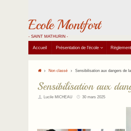
Passer
au
contenu
Ecole Montfort
- SAINT MATHURIN -
Passer
Accueil
Présentation de l’école
Règlements
au
contenu
Accueil
Non classé
Sensibilisation aux dangers de la
Sensibilisation aux dang
Lucile MICHEAU
30 mars 2025