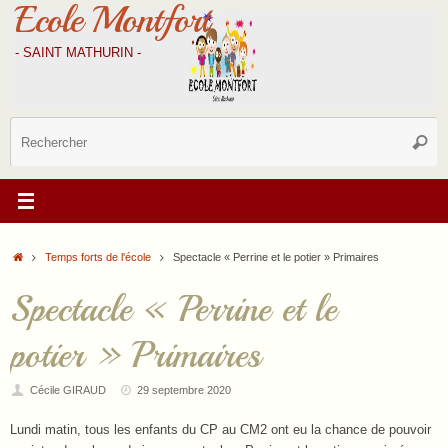
Ecole Montfort
Passer
au
contenu
- SAINT MATHURIN -
R
Reche
p
:
Accueil
Temps forts de l'école
Spectacle « Perrine et le potier » Primaires
Spectacle « Perrine et le
potier » Primaires
Cécile GIRAUD
29 septembre 2020
Lundi matin, tous les enfants du CP au CM2 ont eu la chance de pouvoir