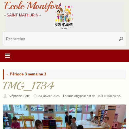
Ecole Montfort
Passer
au
contenu
- SAINT MATHURIN -
R
Reche
p
:
«
Période 3 semaine 3
IMG_1734
Stéphanie Petit
23 janvier 2025
La taille originale est de
1024 × 768
pixels