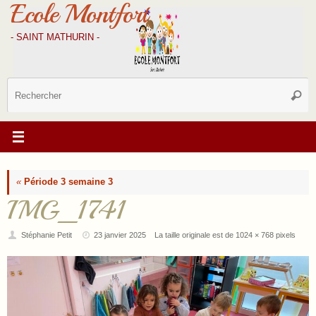
Ecole Montfort
Passer
au
contenu
- SAINT MATHURIN -
R
Reche
p
:
«
Période 3 semaine 3
IMG_1741
Stéphanie Petit
23 janvier 2025
La taille originale est de
1024 × 768
pixels