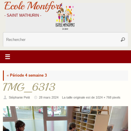
Ecole Montfort
Passer
au
contenu
- SAINT MATHURIN -
R
Reche
p
:
«
Période 4 semaine 3
IMG_6313
Stéphanie Petit
28 mars 2024
La taille originale est de
1024 × 768
pixels