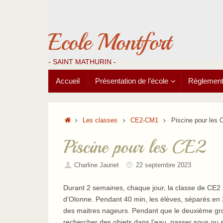
Passer
au
contenu
Ecole Montfort
- SAINT MATHURIN -
Passer
Accueil
Présentation de l’école
Règlements
au
contenu
Accueil
Les classes
CE2-CM1
Piscine pour les 
Piscine pour les CE2
Charline Jaunet
22 septembre 2023
Durant 2 semaines, chaque jour, la classe de CE2 a
d’Olonne. Pendant 40 min, les élèves, séparés en 2
des maitres nageurs. Pendant que le deuxième group
rechercher des objets dans l’eau, passer sous ou s