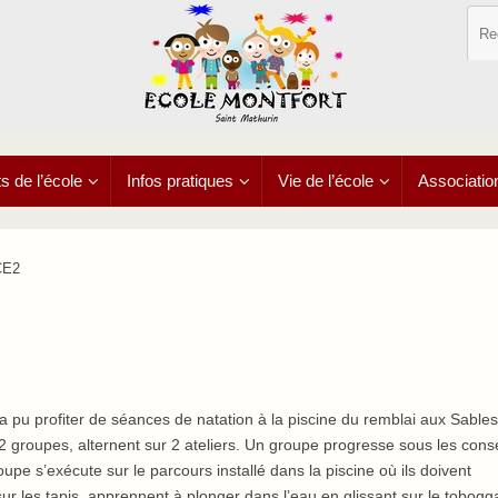
 de l’école
Infos pratiques
Vie de l’école
Associatio
CE2
 pu profiter de séances de natation à la piscine du remblai aux Sables
 groupes, alternent sur 2 ateliers. Un groupe progresse sous les conse
e s’exécute sur le parcours installé dans la piscine où ils doivent
ur les tapis, apprennent à plonger dans l’eau en glissant sur le tobogg