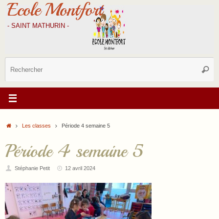
Ecole Montfort
Passer
au
contenu
- SAINT MATHURIN -
R
Reche
p
:
Accueil
Les classes
Période 4 semaine 5
Période 4 semaine 5
Stéphanie Petit
12 avril 2024